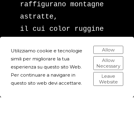
raffigurano montagne
astratte,
il cui color ruggine
rimanda alla
Allow
Utilizziamo cookie e tecnologie
corrosione,
simili per migliorare la tua
Allow
allo sfaldamento e al
Necessary
esperienza su questo sito Web.
Per continuare a navigare in
Leave
consumo della terra.
Website
questo sito web devi accettare.
Alla fine del
percorso, una candela,
la cui fiamma è
anch’essa in foglia